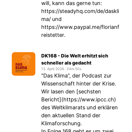
will, kann das gerne tun:
https://steadyhq.com/de/daskli
ma/
und
https://www.paypal.me/florianf
reistetter
.
DK168 - Die Welt erhitzt sich
schneller als gedacht
13. April 2026
‧
34m 50s
"Das Klima”, der Podcast zur
Wissenschaft hinter der Krise.
Wir lasen den [sechsten
Bericht](
https://www.ipcc.ch
)
des Weltklimarats und erklären
den aktuellen Stand der
Klimaforschung.
In Folge 168 geht es um zwei