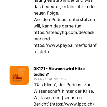
häufig es stattfindet und was
das bedeutet, erfahrt ihr in der
neuen Folge.
Wer den Podcast unterstützen
will, kann das gerne tun:
https://steadyhq.com/de/daskli
ma/
und
https://www.paypal.me/florianf
reistetter
.
DK171 - Ab wann wird Hitze
tödlich?
25. May 2026
‧
33m 23s
"Das Klima”, der Podcast zur
Wissenschaft hinter der Krise.
Wir lasen den [sechsten
Bericht](
https://www.ipcc.ch
)