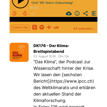
Und: Wir feiern Geburtstag!
00:00
Subscribe
All episodes
›
DK176 - Der Klima-
Brettspielabend
03. August 2026
‧
22m 19s
"Das Klima”, der Podcast zur
Wissenschaft hinter der Krise.
Wir lasen den [sechsten
Bericht](
https://www.ipcc.ch
)
des Weltklimarats und erklären
den aktuellen Stand der
Klimaforschung.
In Folge 176 wird gespielt.