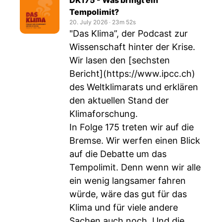
DK175 - Was bringt ein
Tempolimit?
20. July 2026
‧
23m 52s
"Das Klima”, der Podcast zur
Wissenschaft hinter der Krise.
Wir lasen den [sechsten
Bericht](
https://www.ipcc.ch
)
des Weltklimarats und erklären
den aktuellen Stand der
Klimaforschung.
In Folge 175 treten wir auf die
Bremse. Wir werfen einen Blick
auf die Debatte um das
Tempolimit. Denn wenn wir alle
ein wenig langsamer fahren
würde, wäre das gut für das
Klima und für viele andere
Sachen auch noch. Und die