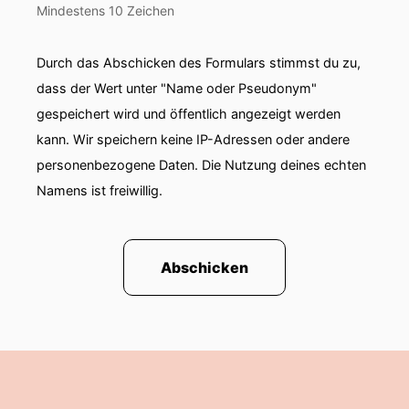
Florian:
Genau, du legst gleich los. Diese Folge
Mindestens 10 Zeichen
hast du vorbereitet.
Durch das Abschicken des Formulars stimmst du zu,
Florian:
Wir wechseln uns ab, beziehungsweise
wir wechseln uns vielleicht nicht abwechselnd
dass der Wert unter "Name oder Pseudonym"
gespeichert wird und öffentlich angezeigt werden
Florian:
ab, aber jeder von uns wird am Ende
kann. Wir speichern keine IP-Adressen oder andere
vier Kapitel der acht Kapitel besprochen
personenbezogene Daten. Die Nutzung deines echten
Florian:
haben, aber vielleicht aus
Namens ist freiwillig.
organisatorischen Gründen kommt zweimal
hinterher
Abschicken
Florian:
der ich oder sowas. Aber jetzt bist du
dran.
Florian:
Das Kapitel 1 hast du durchgearbeitet.
Das heißt, du wirst mir jetzt erzählen,
Florian:
was in Kapitel 1 drinsteht.