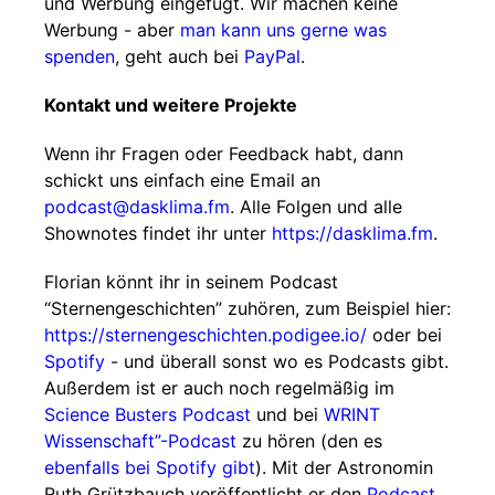
und Werbung eingefügt. Wir machen keine
Werbung - aber
man kann uns gerne was
spenden
, geht auch bei
PayPal
.
Kontakt und weitere Projekte
Wenn ihr Fragen oder Feedback habt, dann
schickt uns einfach eine Email an
podcast@dasklima.fm
. Alle Folgen und alle
Shownotes findet ihr unter
https://dasklima.fm
.
Florian könnt ihr in seinem Podcast
“Sternengeschichten” zuhören, zum Beispiel hier:
https://sternengeschichten.podigee.io/
oder bei
Spotify
- und überall sonst wo es Podcasts gibt.
Außerdem ist er auch noch regelmäßig im
Science Busters Podcast
und bei
WRINT
Wissenschaft”-Podcast
zu hören (den es
ebenfalls bei Spotify gibt
). Mit der Astronomin
Ruth Grützbauch veröffentlicht er den
Podcast