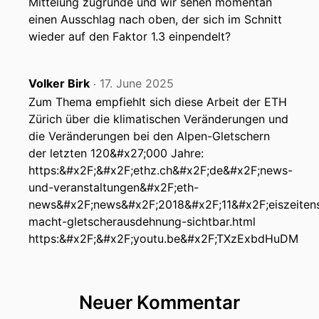
Mittelung zugrunde und wir sehen momentan
einen Ausschlag nach oben, der sich im Schnitt
Florian:
Aber Daniel war maßgeblich an der
wieder auf den Faktor 1.3 einpendelt?
Organisation beteiligt und hat uns in der
Florian:
letzten Folge mal ausführlich erklärt,
Volker Birk
17. June 2025
‧
Zum Thema empfiehlt sich diese Arbeit der ETH
Florian:
was dieser österreichische
Zürich über die klimatischen Veränderungen und
Sachstandsbericht, der zweite österreichische
die Veränderungen bei den Alpen-Gletschern
Sachstandsbericht,
der letzten 120&#x27;000 Jahre:
https:&#x2F;&#x2F;ethz.ch&#x2F;de&#x2F;news-
Florian:
eigentlich alles beinhaltet, wie er
und-veranstaltungen&#x2F;eth-
zustande gekommen ist, warum er zustande
news&#x2F;news&#x2F;2018&#x2F;11&#x2F;eiszeitens
Florian:
macht-gletscherausdehnung-sichtbar.html
gekommen ist, was man sich so da
erwartet von diesem Bericht,
https:&#x2F;&#x2F;youtu.be&#x2F;TXzExbdHuDM
Florian:
was da alles drinstehen wird, was nicht
drinstehen wird, wie er sich unterscheidet
Neuer Kommentar
Florian:
von dem Sachstandsbericht des