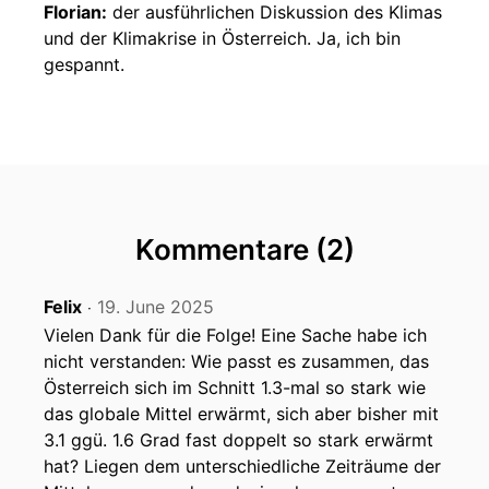
Florian:
der ausführlichen Diskussion des Klimas
und der Klimakrise in Österreich. Ja, ich bin
gespannt.
Claudia:
Ich bin auch sehr, sehr gespannt. Wir
hatten ja schon eine Einleitung.
Florian:
Genau. In der letzten Folge haben wir
mit Daniel Huppmann gesprochen,
Kommentare (2)
Florian:
vom IASA in Luxemburg, dem
österreichischen Forschungsinstitut,
Felix
19. June 2025
‧
Florian:
Vielen Dank für die Folge! Eine Sache habe ich
wo sehr viel über Klima geforscht wird.
nicht verstanden: Wie passt es zusammen, das
Florian:
Aber dieser Bericht, den wir hier
Österreich sich im Schnitt 1.3-mal so stark wie
vorstellen, der wird von allen möglichen
das globale Mittel erwärmt, sich aber bisher mit
Forschungsinstituten
3.1 ggü. 1.6 Grad fast doppelt so stark erwärmt
hat? Liegen dem unterschiedliche Zeiträume der
Florian:
in Österreich produziert.