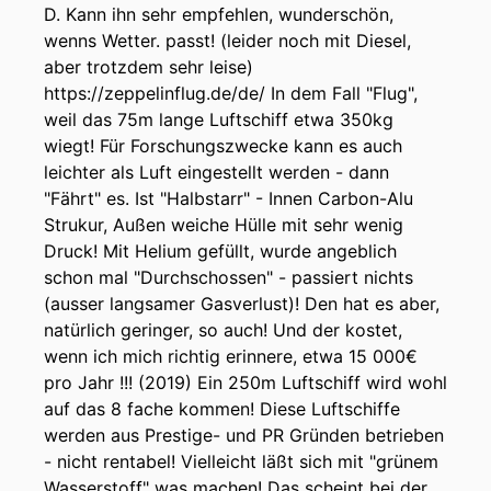
D. Kann ihn sehr empfehlen, wunderschön,
wenns Wetter. passt! (leider noch mit Diesel,
aber trotzdem sehr leise)
https://zeppelinflug.de/de/ In dem Fall "Flug",
weil das 75m lange Luftschiff etwa 350kg
wiegt! Für Forschungszwecke kann es auch
leichter als Luft eingestellt werden - dann
"Fährt" es. Ist "Halbstarr" - Innen Carbon-Alu
Strukur, Außen weiche Hülle mit sehr wenig
Druck! Mit Helium gefüllt, wurde angeblich
schon mal "Durchschossen" - passiert nichts
(ausser langsamer Gasverlust)! Den hat es aber,
natürlich geringer, so auch! Und der kostet,
wenn ich mich richtig erinnere, etwa 15 000€
pro Jahr !!! (2019) Ein 250m Luftschiff wird wohl
auf das 8 fache kommen! Diese Luftschiffe
werden aus Prestige- und PR Gründen betrieben
- nicht rentabel! Vielleicht läßt sich mit "grünem
Wasserstoff" was machen! Das scheint bei der