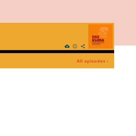
All episodes
›