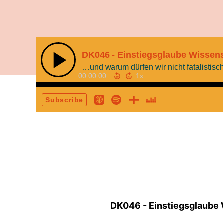
DK046 - Einstiegsglaube Wissens
…und warum dürfen wir nicht fatalistis
00:00:00
Subscribe
DK046 - Einstiegsglaube 