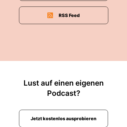
institutionelle Veränderungen sind gemeint,
RSS Feed
Claudia:
weil das sind langfristige Pfade oder
Wege hin zur Dekarbonisierung,
Claudia:
also zu einem Leben ohne viel
Kohlenstoff in die Atmosphäre zu pusten und
eben explizit nicht.
Claudia:
Um punktuelle Maßnahmen. Also es
geht nicht um Einzelmaßnahmen oder
Maßnahmenpakete,
Lust auf einen eigenen
Claudia:
die man ja gerne mal schnürt,
Podcast?
Claudia:
sondern es geht um eine wirkliche
Umstrukturierung, wie unsere Gesellschaft,
Jetzt kostenlos ausprobieren
Claudia:
unser Leben, unsere Infrastruktur