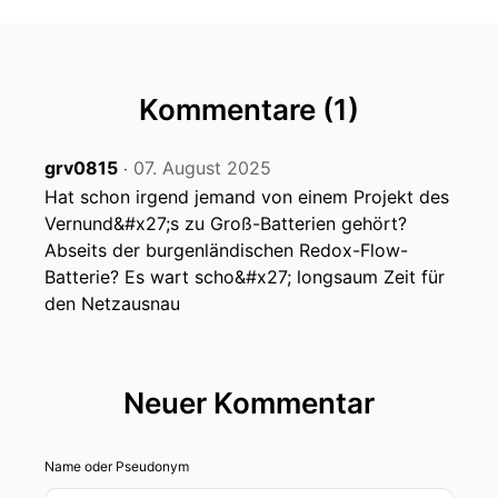
Florian:
Kapitel des aktuellen österreichischen
Sachstandsberichts zum Klimawandel. Wir sind
fast durch.
Kommentare (1)
Florian:
Einmal müssen wir noch aufnehmen und
grv0815
07. August 2025
‧
bevor wir uns dem letzten Kapitel widmen,
Hat schon irgend jemand von einem Projekt des
Florian:
Vernund&#x27;s zu Groß-Batterien gehört?
erzählst du noch ganz kurz, was wir im
letzten Kapitel gelesen haben,
Abseits der burgenländischen Redox-Flow-
Batterie? Es wart scho&#x27; longsaum Zeit für
Florian:
als es um die hohen Berge ging.
den Netzausnau
Claudia:
Oh ja, das Alpenkapitel des
österreichischen Sachstandsberichts.
Neuer Kommentar
Claudia:
Genau, wir haben uns angeschaut, was
eigentlich die Alpen so besonders macht
Name oder Pseudonym