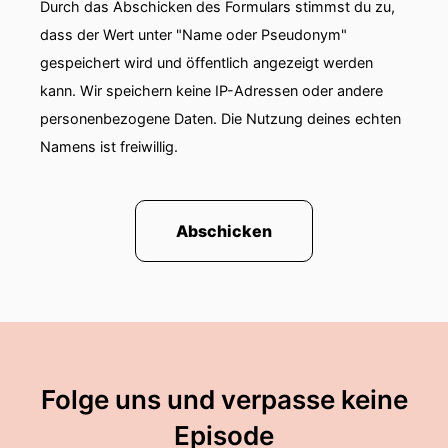
Durch das Abschicken des Formulars stimmst du zu,
Florian:
wo es viele Alpen gibt, wie Österreich.
dass der Wert unter "Name oder Pseudonym"
Claudia:
Das finde ich gut, selbst wenn man aus
gespeichert wird und öffentlich angezeigt werden
einem Land kommt, wo es viele Alpen gibt.
kann. Wir speichern keine IP-Adressen oder andere
personenbezogene Daten. Die Nutzung deines echten
Claudia:
Ich hätte gern drei Alpen.
Namens ist freiwillig.
Florian:
In Deutschland habt ihr auch Alpen,
aber weniger als in Österreich. Wir haben vier
Alpen.
Abschicken
Claudia:
Ja, definitiv. Ja, ihr habt die meisten
Alpen, um genau zu sagen.
Claudia:
Ja, und heute betrachten wir
Transformationspfade, Transformation
Pathways.
Folge uns und verpasse keine
Florian:
Klingt auf den ersten Blick nicht so
Episode
spannend wie Alpen. Alpen,