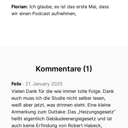
Florian:
Ich glaube, es ist das erste Mal, dass
wir einen Podcast aufnehmen,
Florian:
während es draußen noch finster ist,
oder? Haben wir noch nie gemacht.
Claudia:
Ich glaube, wir haben auch noch nie
einen vor neun aufgenommen.
Florian:
Aber weil wir terminlich nicht anders
Kommentare (1)
konnten, müssen wir jetzt irgendwie hier,
Felix
21. January 2025
Florian:
‧
ich meine, ich wäre so oder so um
sechs Uhr aufgestanden, das mache ich ja jeden
Vielen Dank für die wie immer tolle Folge. Dank
euch muss ich die Studie nicht selber lesen,
Florian:
Tag. Aber meistens gehe ich dann noch
weiß aber jetzt, was drinnen steht. Eine kleine
eine Runde spazieren und setze mich nicht
Anmerkung zum Outtake: Das „Heizungsgesetz“
heißt eigentlich Gebäudeenergiegesetz und ist
Florian:
aufs Mikrofon und erzähle was über das
auch keine Erfindung von Robert Habeck,