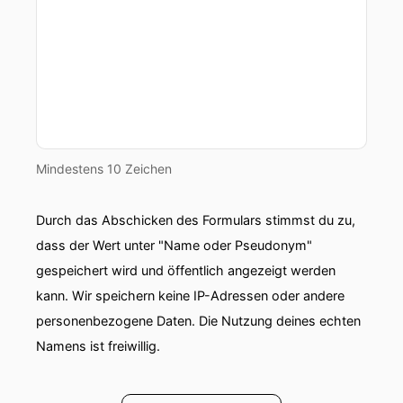
Florian:
Genau.
Claudia:
Über eine wackelnde Erde. Und wie die
veränderten Druckverhältnisse,
Claudia:
die entstehen durch schmelzendes Eis,
Claudia:
das dann in mehr Meeresspiegel, also
Mindestens 10 Zeichen
höheren Meeresspiegel resultiert oder in
Durch das Abschicken des Formulars stimmst du zu,
Claudia:
veränderte Pegel in Staudämmen oder
dass der Wert unter "Name oder Pseudonym"
in Gewicht auf Gletschern,
gespeichert wird und öffentlich angezeigt werden
Claudia:
Erdbeben verändern kann bzw.
kann. Wir speichern keine IP-Adressen oder andere
personenbezogene Daten. Die Nutzung deines echten
Claudia:
Einfluss darauf hat, wie und wann sich
Namens ist freiwillig.
Erdbeben vielleicht entladen.
Claudia:
Das war ein kleines Opinion-Paper, das