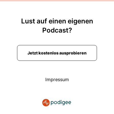
Florian:
Ja, das ist erlaubt. Das ist eine offene
Podcast-Beziehung hier.
Lust auf einen eigenen
Claudia:
Sehr gut. Ich habe nicht tatsächlich mit
Podcast?
meinen Podcasten und Kollegen von der
Claudia:
TH Köln gesprochen, weil wir haben
tatsächlich auch einen TH Köln Podcast,
Jetzt kostenlos ausprobieren
Claudia:
der den wunderschönen Namen hat,
Hörmalwerder forscht.
Impressum
Florian:
Ja, ich muss übrigens sagen, ich habe,
nachdem ich gehört habe,
Florian:
dass du da drin bist, probiert natürlich
auch diesen Podcast zu hören und habe